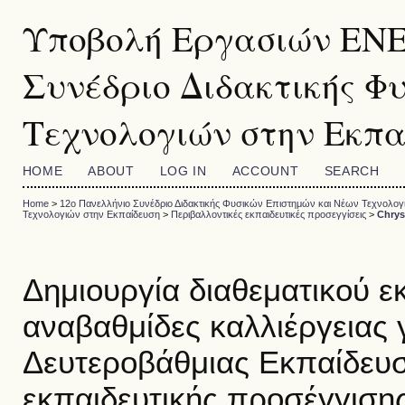
Υποβολή Εργασιών ΕΝΕ
Συνέδριο Διδακτικής Φ
Τεχνολογιών στην Εκπα
HOME
ABOUT
LOG IN
ACCOUNT
SEARCH
Home
>
12o Πανελλήνιο Συνέδριο Διδακτικής Φυσικών Επιστημών και Νέων Τεχνολογ
Τεχνολογιών στην Εκπαίδευση
>
Περιβαλλοντικές εκπαιδευτικές προσεγγίσεις
>
Chrys
Δημιουργία διαθεματικού εκ
αναβαθμίδες καλλιέργειας 
Δευτεροβάθμιας Εκπαίδευσ
εκπαιδευτικής προσέγγισης