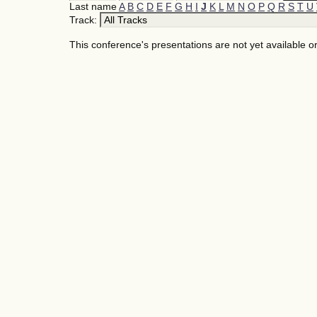
Last name
A
B
C
D
E
F
G
H
I
J
K
L
M
N
O
P
Q
R
S
T
U
Track:
This conference's presentations are not yet available 