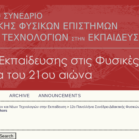
H
ARCHIVE
ANNOUNCEMENTS
μών και Νέων Τεχνολογιών στην Εκπαίδευση
>
12o Πανελλήνιο Συνέδριο Διδακτικής Φυσικώ
thors