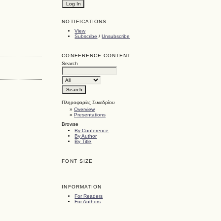
NOTIFICATIONS
View
Subscribe
/
Unsubscribe
CONFERENCE CONTENT
Search
Πληροφορίες Συνεδρίου
»
Overview
»
Presentations
Browse
By Conference
By Author
By Title
FONT SIZE
INFORMATION
For Readers
For Authors