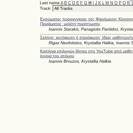
Last name
A
B
C
D
E
F
G
H
I
J
K
L
M
N
O
P
Q
R
Track:
Ενσώματες προσεγγίσεις της Φαινόμενης Κίνησης
Πειράματος: μελέτη περίπτωσης
Ioannis Starakis, Panagiotis Pantidos, Krystal
Σελήνη: αυτόφωτη ή ετερόφωτη; Ιδέες μαθητών/τ
Rigas Neofotistos, Krystallia Halkia, Ioannis 
Κριτήρια επιλογών βίντεο στο YouTube από μαθητ
έννοια του ατόμου
Ioannis Brouzos, Krystallia Halkia