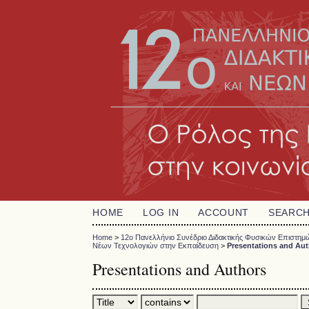
HOME
LOG IN
ACCOUNT
SEARC
Home
>
12o Πανελλήνιο Συνέδριο Διδακτικής Φυσικών Επιστη
Νέων Τεχνολογιών στην Εκπαίδευση
>
Presentations and Au
Presentations and Authors