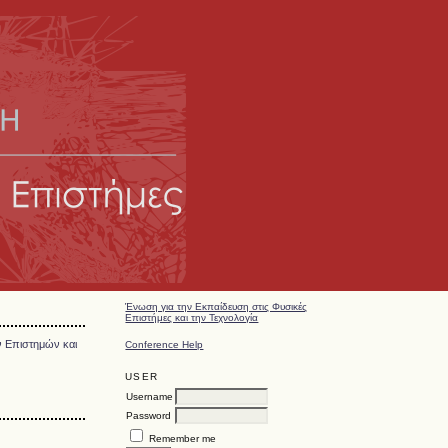
Ένωση για την Εκπαίδευση στις Φυσικές
Επιστήμες και την Τεχνολογία
ν Επιστημών και
Conference Help
USER
Username
Password
Remember me