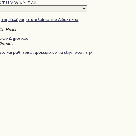
S
T
U
V
W
X
Y
Z
All
 της Σελήνης στο πλαίσιο του Διδακτικού
lia Halkia
ριών Δημοτικού
Starakis
ές και μαθήτριες προκειμένου να εξηγήσουν την